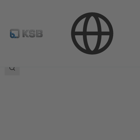
Продукция
Каталог продукции
Vitalobe
Область
поиска
Область
поиска