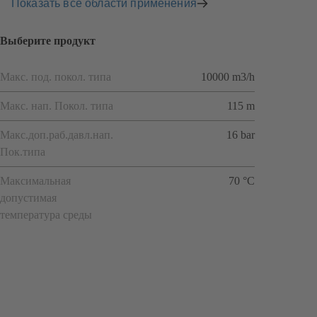
Показать все области применения
Выберите продукт
Макс. под. покол. типа
10000 m3/h
Макс. нап. Покол. типа
115 m
Макс.доп.раб.давл.нап.
16 bar
Пок.типа
Максимальная
70 °C
допустимая
температура среды