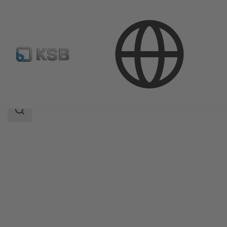
Продукция
Каталог продукции
MultiEco
Область
поиска
Область
поиска