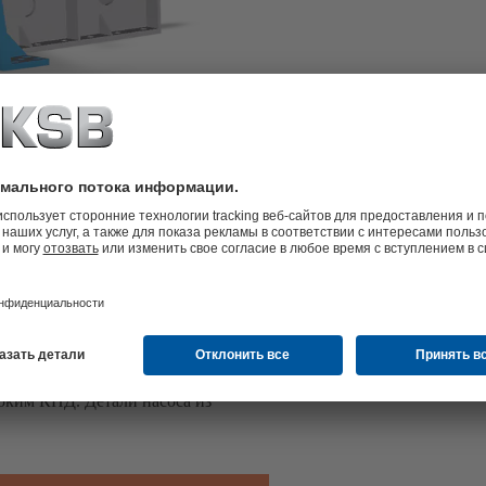
гидротранспорта твердых
нения с большими и максимальными
оким КПД. Детали насоса из