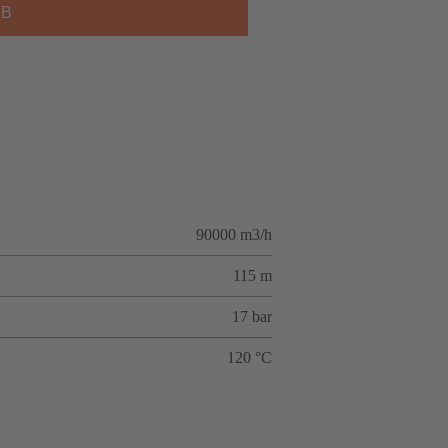
SB
90000 m3/h
115 m
17 bar
120 °C