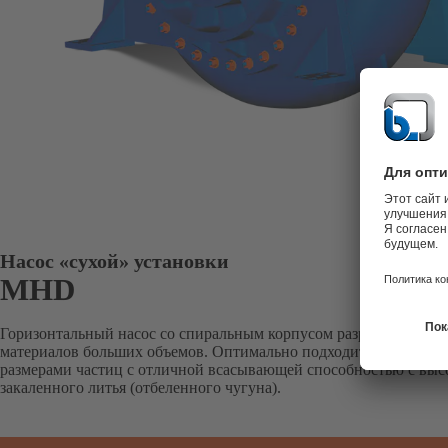
Насос «сухой» установки
MHD
Горизонтальный насос со спиральным корпусом разработан для 
материалов больших объемов. Оптимально подходит для приме
размерами частиц с отличной всасывающей способностью с выс
закаленного литья (отбеленного чугуна).