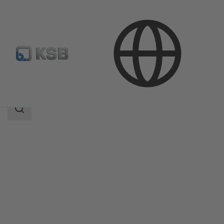
Продукция
Каталог продукции
MegaCPK
Область
поиска
Область
поиска