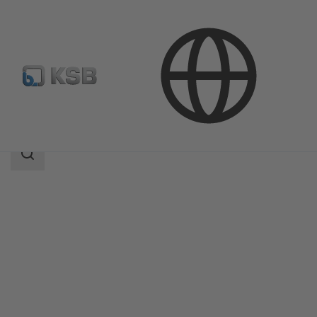
Продукция
Каталог продукции
LHD
Область
поиска
Область
поиска