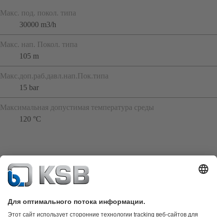
Макс. под. покол. типа
30000 m3/h
Макс. нап. Покол. типа
105 m
Макс.доп.раб.давл.нап.Пок.типа
15 bar
Максимальная допустимая температура среды
120 °C