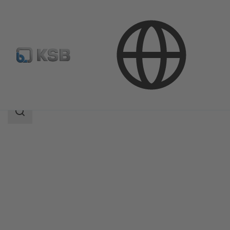
Продукция
Каталог продукции
KWP
Область
поиска
Область
поиска