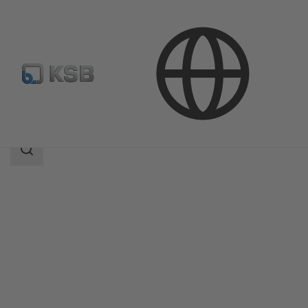
Продукция
Каталог продукции
KWP-Bloc
Область
поиска
Область
поиска