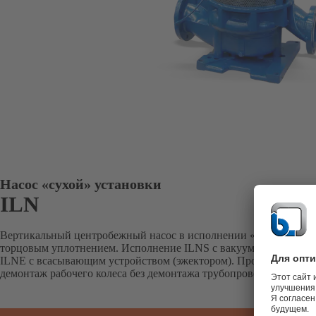
Насос «сухой» установки
ILN
Вертикальный центробежный насос в исполнении «в линию» с 
торцовым уплотнением. Исполнение ILNS с вакуумным вспомог
ILNE с всасывающим устройством (эжектором). Процессная кон
демонтаж рабочего колеса без демонтажа трубопроводов и двиг