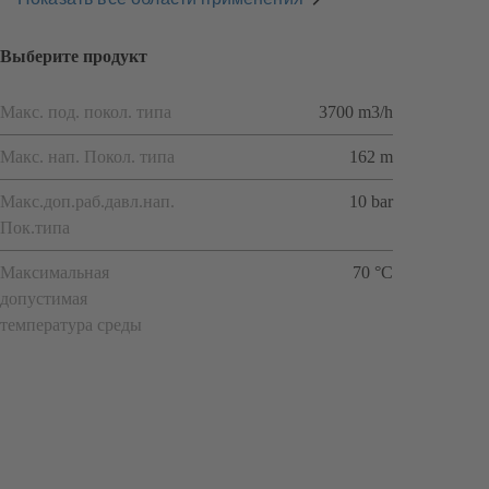
Выберите продукт
Макс. под. покол. типа
3700 m3/h
Макс. нап. Покол. типа
162 m
Макс.доп.раб.давл.нап.
10 bar
Пок.типа
Максимальная
70 °C
допустимая
температура среды