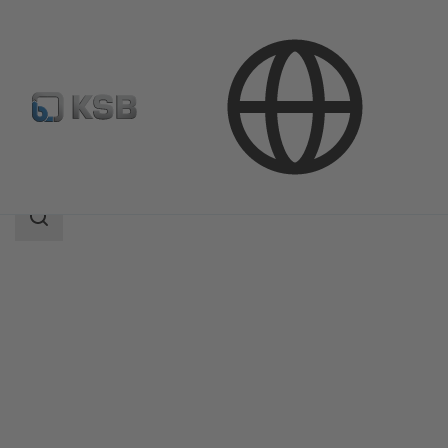
Продукция
Каталог продукции
Etaprime L
Область
поиска
Область
поиска