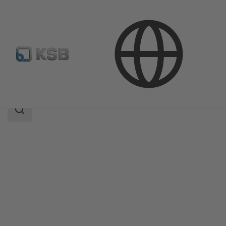
Продукция
Каталог продукции
Etaline-R
Область
поиска
Область
поиска