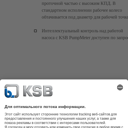
проточной частью с высоким КПД. В
стандартном исполнении рабочее колесо
обтачивается под диаметр для рабочей точк
Интеллектуальный контроль над работой
насоса с KSB PumpMeter доступен по запро