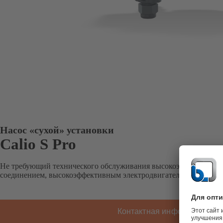
Насос «сухой» установки
Calio S Pro
Не требующий технического обслуживания высокоэффективный
соединением, высокоэффективным электродвигателем и плавной
Контактная информация K