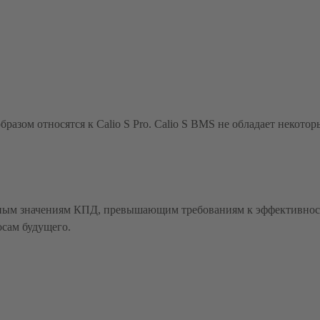
азом относятся к Calio S Pro. Calio S BMS не обладает некотор
ым значениям КПД, превышающим требованиям к эффективности
осам будущего.