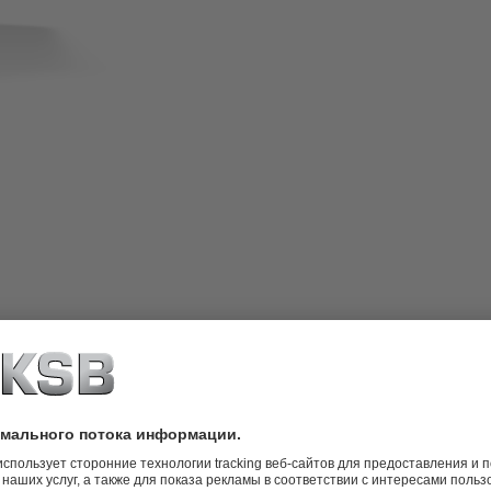
 мокророторный насос с резьбовым
 регулировкой напора.
SB