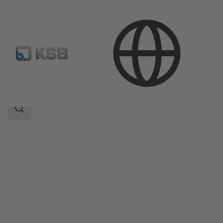
Продукция
Каталог продукции
PSR
Область
поиска
Область
поиска