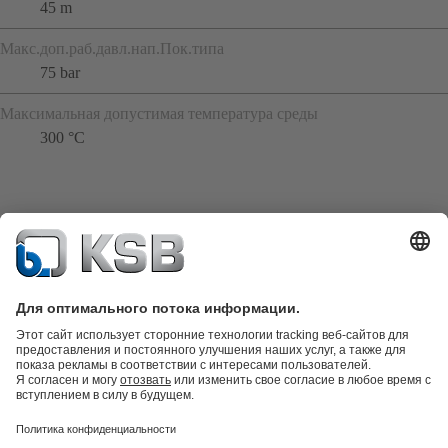
45 m
Макс.доп.раб.давл.нап.Пок.типа
75 bar
Максимальная допустимая температура среды
300 °C