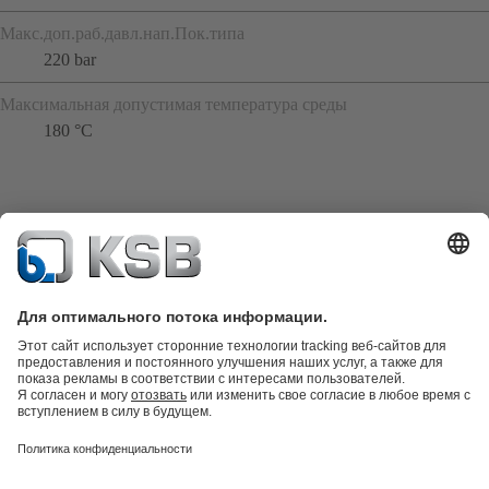
Макс.доп.раб.давл.нап.Пок.типа
220 bar
Максимальная допустимая температура среды
180 °C