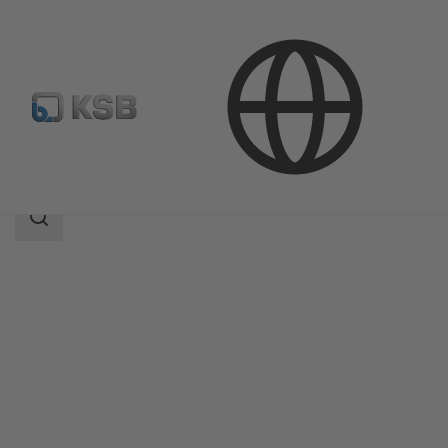
Продукция
Каталог продукции
RHM/RVM
Область
поиска
Область
поиска