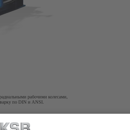
 радиальными рабочими колесами,
варку по DIN и ANSI.
SB