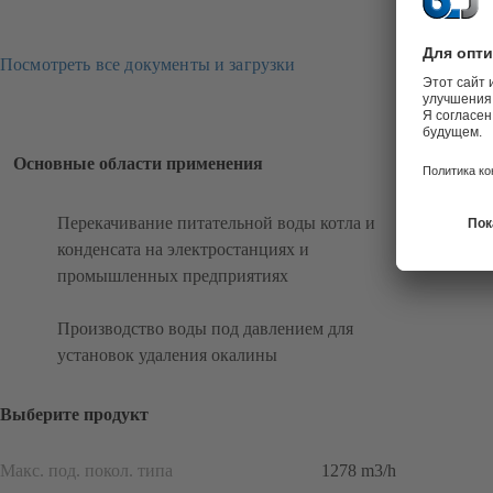
Посмотреть все документы и загрузки
Основные области применения
Перекачивание питательной воды котла и
конденсата на электростанциях и
промышленных предприятиях
Производство воды под давлением для
установок удаления окалины
Выберите продукт
Макс. под. покол. типа
1278 m3/h