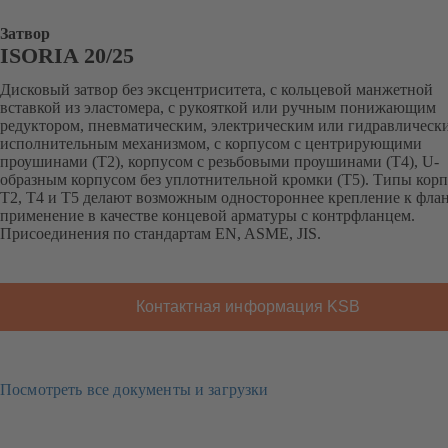
Затвор
ISORIA 20/25
Дисковый затвор без эксцентриситета, с кольцевой манжетной
вставкой из эластомера, с рукояткой или ручным понижающим
редуктором, пневматическим, электрическим или гидравлическ
исполнительным механизмом, с корпусом с центрирующими
проушинами (Т2), корпусом с резьбовыми проушинами (Т4), U-
образным корпусом без уплотнительной кромки (T5). Типы кор
T2, T4 и Т5 делают возможным одностороннее крепление к фла
применение в качестве концевой арматуры с контрфланцем.
Присоединения по стандартам EN, ASME, JIS.
Контактная информация KSB
Посмотреть все документы и загрузки