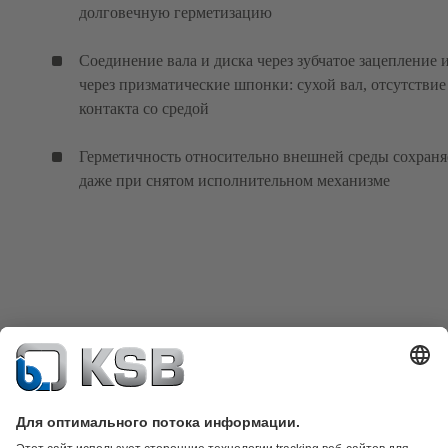
долговечную герметизацию
Соединение вала и диска через зубчатое зацепление 
через призматические шпонки: сухой вал, отсутствие
контакта со средой
Герметичность относительно внешней среды сохраня
даже при снятом исполнительном механизме