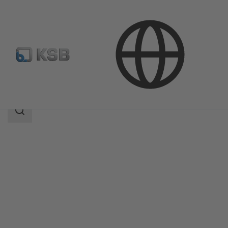
Продукция
Каталог продукции
ISORIA 20/25
Область
поиска
Область
поиска