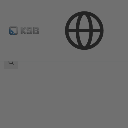
Продукция
Каталог продукции
PROFIN VT3
Область
поиска
Область
поиска