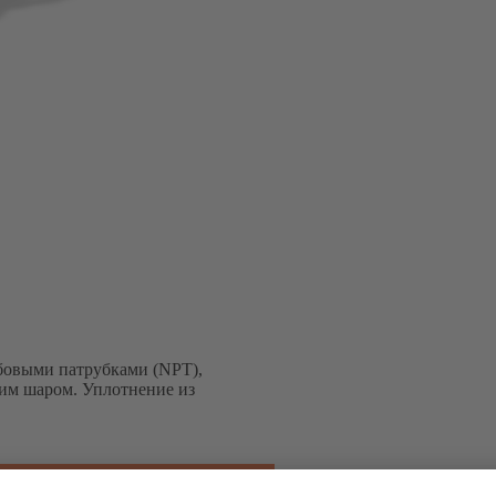
ьбовыми патрубками (NPT),
им шаром. Уплотнение из
SB