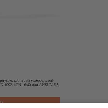
рпусом, корпус из углеродистой
EN 1092-1 PN 16/40 или ANSI B16.5.
SB