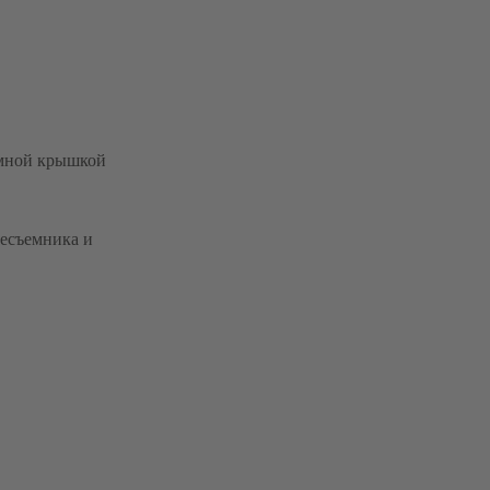
имной крышкой
зесъемника и