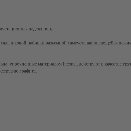
луатационная надежность.
ц сальниковой набивки разъемной самоустанавливающейся наж
ца, упрочненные материалом Inconel, действуют в качестве гря
кструзию графита.