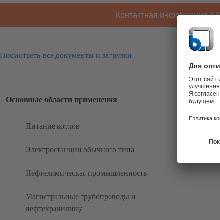
Контактная информация K
Посмотреть все документы и загрузки
Основные области применения
Питание котлов
Электростанции обычного типа
Нефтехимическая промышленность
Магистральные трубопроводы и
нефтехранилища