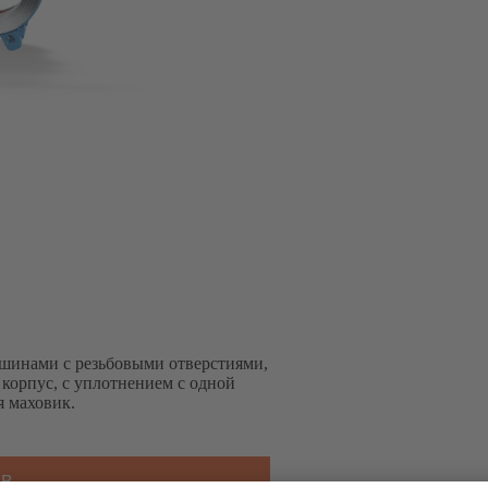
шинами с резьбовыми отверстиями,
корпус, с уплотнением с одной
 маховик.
SB