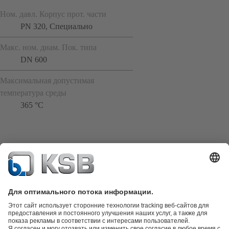
Ном. давл. Корпус прот. части
PN 320, Специально
Макс. ном. диам. Пок. типа
DN 600
Максимальная допустимая
температура среды
365 °C