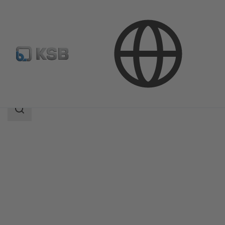
Продукция
Каталог продукции
ZRN
Область
поиска
Область
поиска