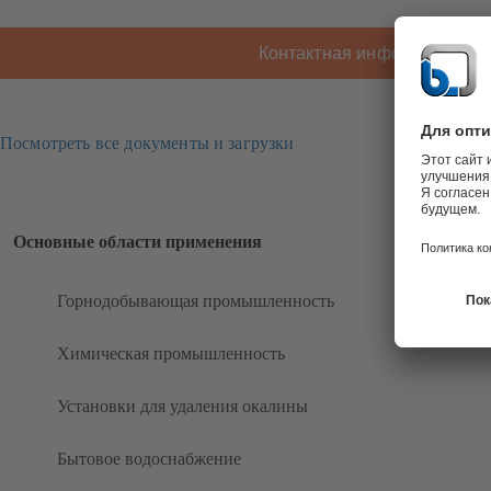
Контактная информация K
Посмотреть все документы и загрузки
Основные области применения
Горнодобывающая промышленность
Химическая промышленность
Установки для удаления окалины
Бытовое водоснабжение