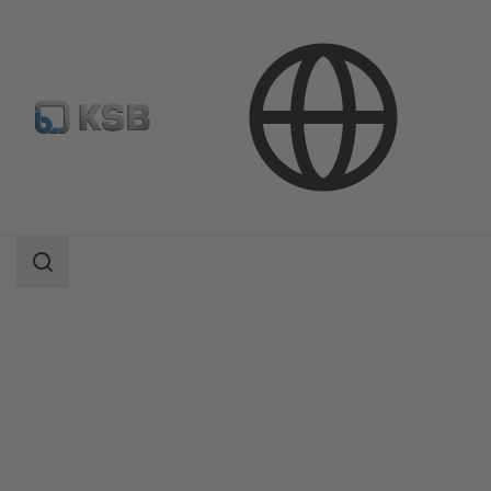
Продукция
Каталог продукции
ECOLINE SCF 150-600
Область
поиска
Область
поиска