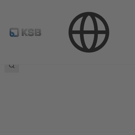
Продукция
Каталог продукции
SISTO-KRVNA
Область
поиска
Область
поиска