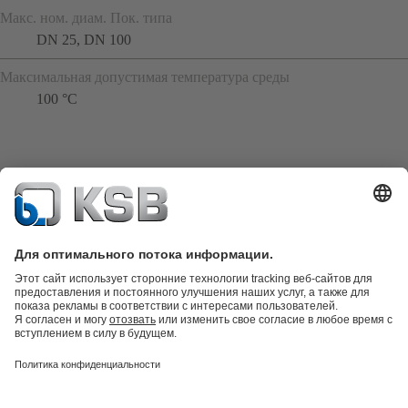
Макс. ном. диам. Пок. типа
DN 25, DN 100
Максимальная допустимая температура среды
100 °C