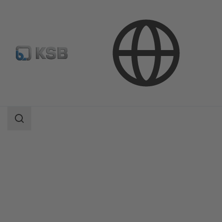
Продукция
Каталог продукции
NUCA 320/-A 320/-ES тип V
Область
поиска
Область
поиска