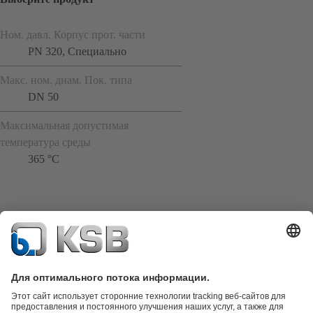
Ном. давл. Корпус прот. части
PN 320, Специально
Макс. ном. диам. Пок. типа
DN 50
Максимальная допустимая
температура среды
365 °C