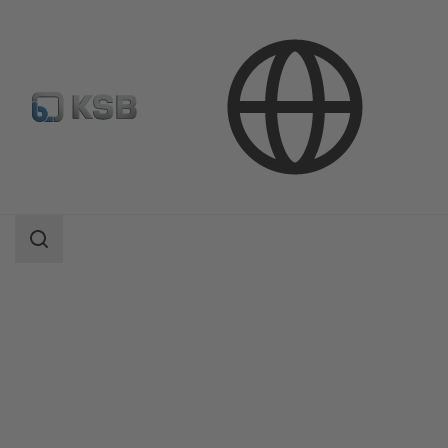
Продукция
Каталог продукции
ECOLINE PTF 150-600
Область
поиска
Область
поиска