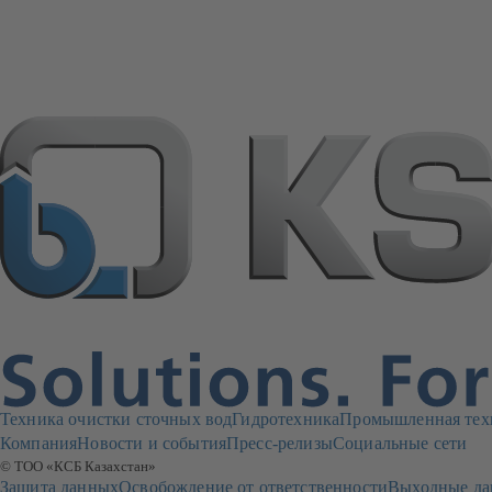
Техника очистки сточных вод
Гидротехника
Промышленная тех
Компания
Новости и события
Пресс-релизы
Социальные сети
© ТОО «КСБ Казахстан»
Защита данных
Освобождение от ответственности
Выходные да