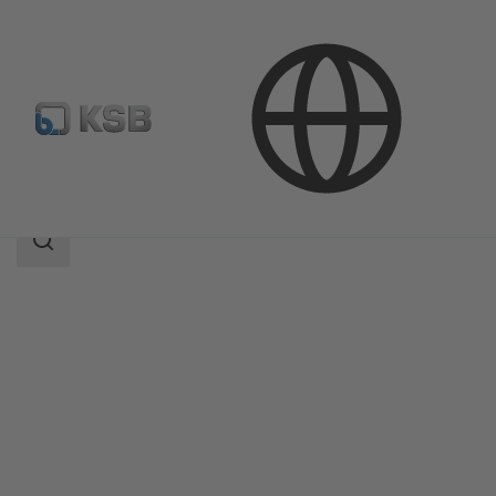
Продукция
Каталог продукции
SISTO-DrainNA
Область
поиска
Область
поиска