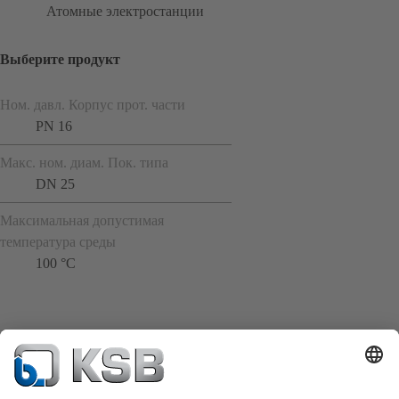
Атомные электростанции
Выберите продукт
Ном. давл. Корпус прот. части
PN 16
Макс. ном. диам. Пок. типа
DN 25
Максимальная допустимая
температура среды
100 °C