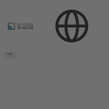
Продукция
Каталог продукции
SISTO-16TWA
Область
поиска
Область
поиска