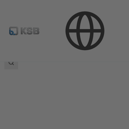
Продукция
Каталог продукции
ZXNVB
Область
поиска
Область
поиска