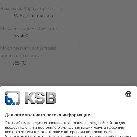
Ном. давл. Корпус прот. части
PN 62, Специально
Макс. ном. диам. Пок. типа
DN 400
Максимальная допустимая
температура среды
365 °C