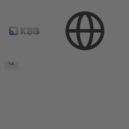
Продукция
Каталог продукции
ZXN/ZYN
Область
поиска
Область
поиска