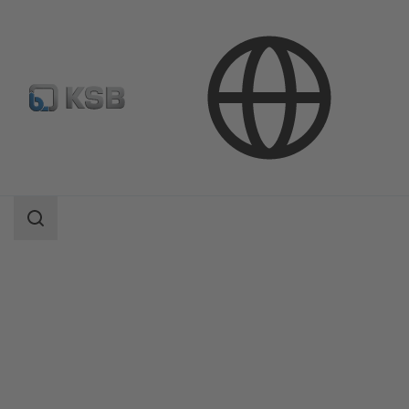
Продукция
Каталог продукции
SICCA 900-2500 GLC
Область
поиска
Область
поиска