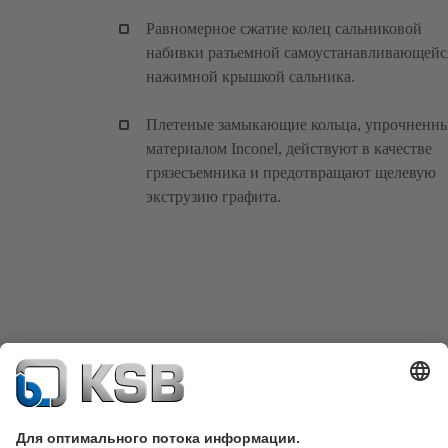
Равномерное сжатие колец сальниковой
набивки разъемной самоустанавливающейс
нажимной крышкой сальника.
Плетеные замыкающие кольца, упрочненн
материалом Inconel, действуют в качестве
грязесъемника и предотвращают щелевую
экструзию графита.