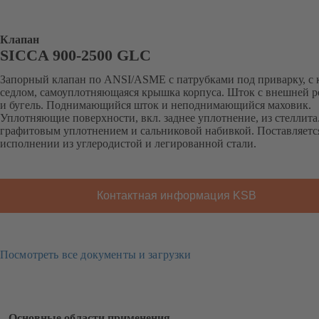
Клапан
SICCA 900-2500 GLC
Запорный клапан по ANSI/ASME с патрубками под приварку, с
седлом, самоуплотняющаяся крышка корпуса. Шток с внешней р
и бугель. Поднимающийся шток и неподнимающийся маховик.
Уплотняющие поверхности, вкл. заднее уплотнение, из стеллита
графитовым уплотнением и сальниковой набивкой. Поставляетс
исполнении из углеродистой и легированной стали.
Контактная информация KSB
Посмотреть все документы и загрузки
Основные области применения