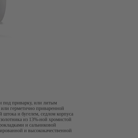
 под приварку, или литым
0) или герметично приваренной
й штока и бугелем, седлом корпуса
 золотника из 13%-ной хромистой
рокладками и сальниковой
егированной и высококачественной