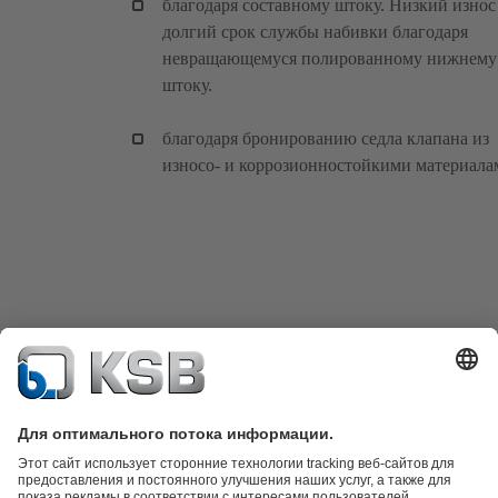
благодаря составному штоку. Низкий износ
долгий срок службы набивки благодаря
невращающемуся полированному нижнему
штоку.
благодаря бронированию седла клапана из
износо- и коррозионностойкими материала