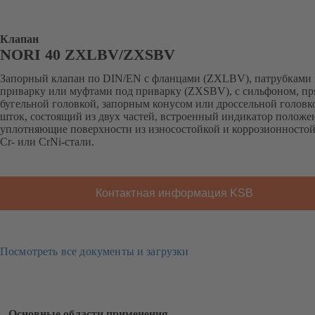
Клапан
NORI 40 ZXLBV/ZXSBV
Запорный клапан по DIN/EN с фланцами (ZXLBV), патрубками
приварку или муфтами под приварку (ZXSBV), с сильфоном, п
бугельной головкой, запорным конусом или дроссельной головк
шток, состоящий из двух частей, встроенный индикатор положе
уплотняющие поверхности из износостойкой и коррозионносто
Cr- или CrNi-стали.
Контактная информация KSB
Посмотреть все документы и загрузки
Основные области применения