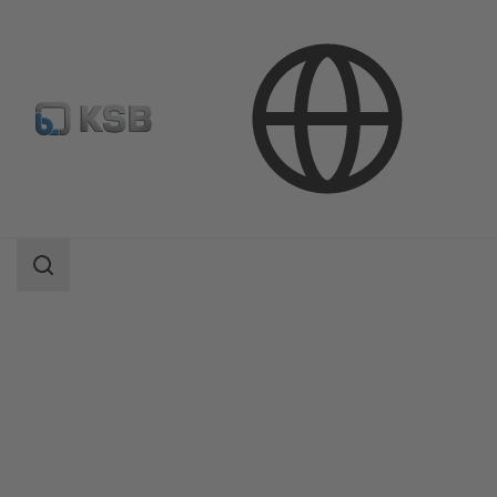
Продукция
Каталог продукции
NORI 40 ZXLBV/ZXSBV
Область
поиска
Область
поиска