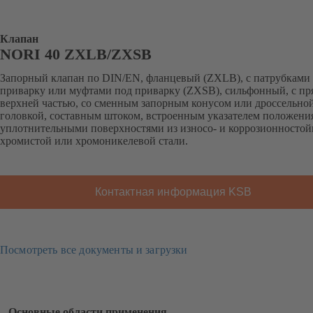
Клапан
NORI 40 ZXLB/ZXSB
Запорный клапан по DIN/EN, фланцевый (ZXLB), с патрубками
приварку или муфтами под приварку (ZXSB), сильфонный, с п
верхней частью, со сменным запорным конусом или дроссельно
головкой, составным штоком, встроенным указателем положени
уплотнительными поверхностями из износо- и коррозионностой
хромистой или хромоникелевой стали.
Контактная информация KSB
Посмотреть все документы и загрузки
Основные области применения