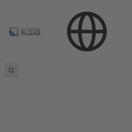
Продукция
Каталог продукции
NORI 40 ZXLB/ZXSB
Область
поиска
Область
поиска