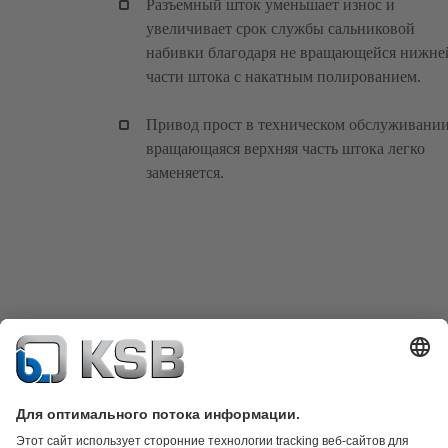
Разъемный шток уменьшает износ и
увеличивает срок службы сальниковой
набивки благодаря не вращающейся нижне
части штока с накатным полированием.
Привод прост в техническом обслуживании
вращающаяся верхняя часть штока легко
заменяется.