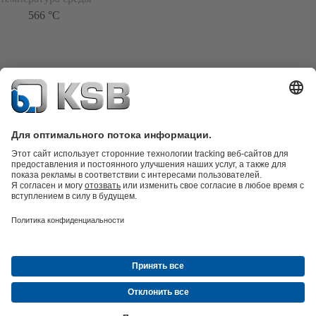
566 °C
Техника очистки сточных вод
Гидротехника
Промышленная
техника
Инженерное обеспечение зданий
Энергетика
Компания
Новости и события
Пресс-релизы
Социальные сети
© ТОО «КСБ Казахстан»