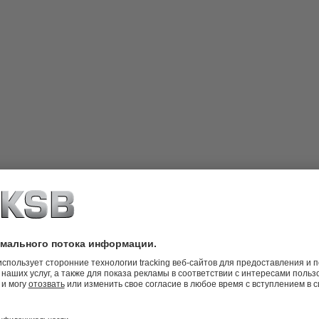
ный клапан.
SB