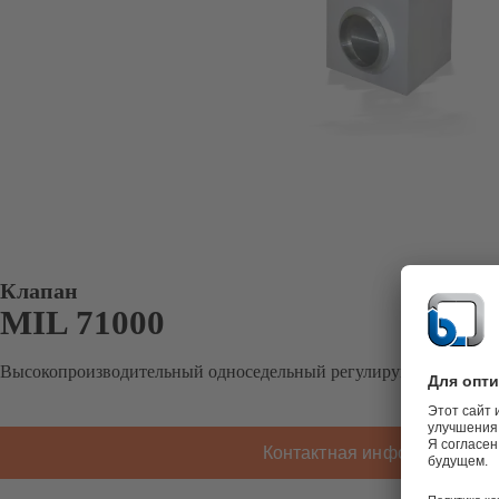
Клапан
MIL 71000
Высокопроизводительный односедельный регулирующий клеточ
Контактная информация K