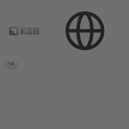
Продукция
Каталог продукции
ECOLINE VA 16
Область
поиска
Область
поиска