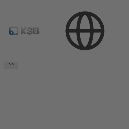
Продукция
Каталог продукции
ECOLINE GLF 800
Область
поиска
Область
поиска