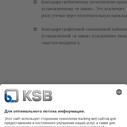
благодаря гребенчатому уплотнителю кры
установленному «в замок». Это исключает
риск утечки через уплотнительную проклад
благодаря графитовой сальниковой набивке
установленной «в замок» (соединение типа
«выступ-впадина»).