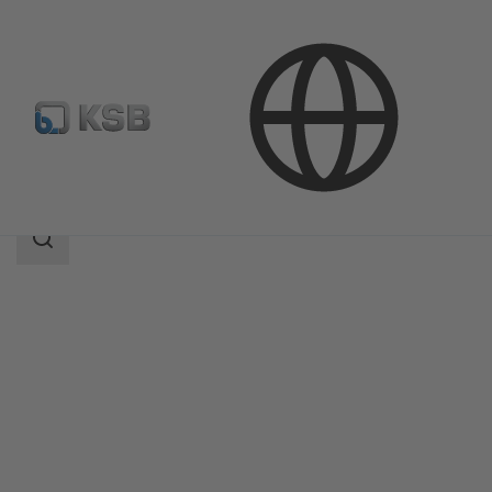
Продукция
Каталог продукции
CONDA-VSM
Область
поиска
Область
поиска