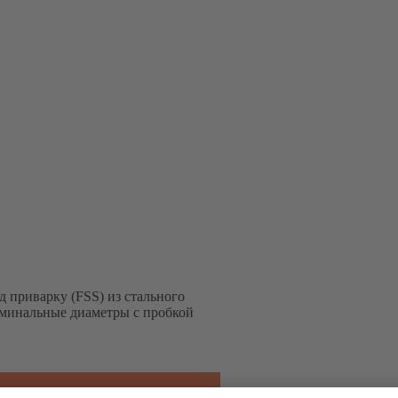
 приварку (FSS) из стального
оминальные диаметры с пробкой
SB