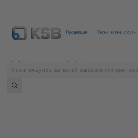
Продукция
Технические услуги
Продукция
Каталог продукции
NORI 40 FSL/F
Область
поиска
Область
поиска