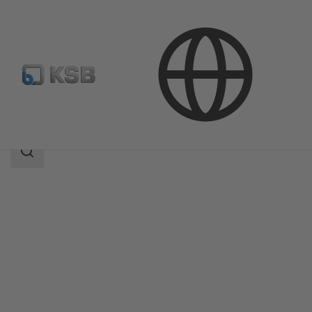
Productos
Catálogo de productos
4OMQ
Área
de
búsqueda
Área
de
búsqueda