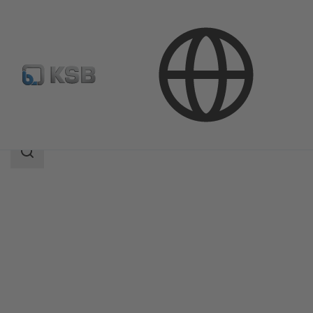
Productos
Catálogo de productos
4MC
Área
de
búsqueda
Área
de
búsqueda