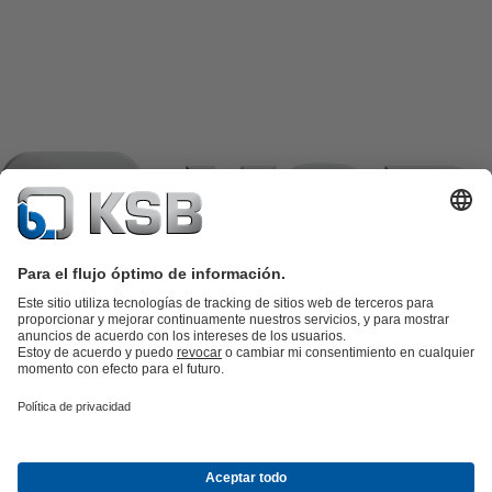
Catálogo de productos
Repuestos KSB
SupremeServ
KSB SupremeServ: Premium service for pumps and
valves
Herramientas
Aguas residuales
Agua
Industria
Edificacion
Energía
Empresa
Eventos
Prensa
Oportunidades de empleo en KSB
Redes