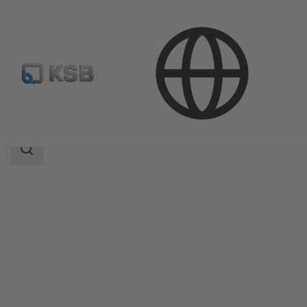
Productos
Catálogo de productos
LAPIS
Área
de
búsqueda
Área
de
búsqueda