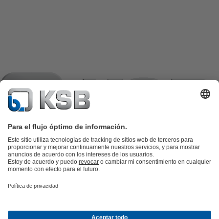
Catálogo de productos
Repuestos KSB
SupremeServ
KSB SupremeServ: Premium service for pumps and
valves
Herramientas
Aguas residuales
Agua
Industria
Edificacion
Energía
Empresa
Eventos
Prensa
Oportunidades de empleo en KSB
Redes