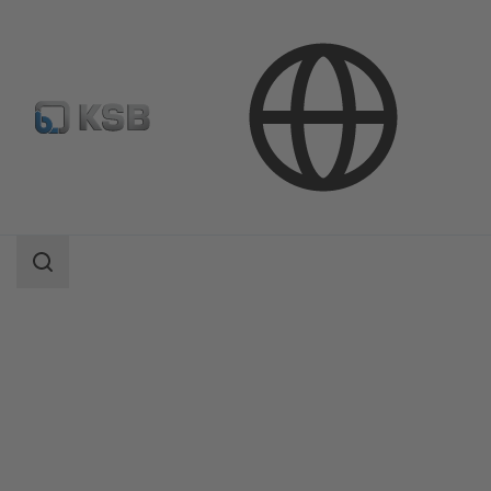
Productos
Catálogo de productos
5KSCB2D/5KSCB2DV
Área
de
búsqueda
Área
de
búsqueda