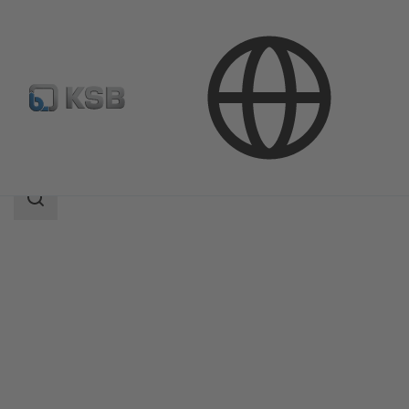
Productos
Catálogo de productos
4OM
Área
de
búsqueda
Área
de
búsqueda