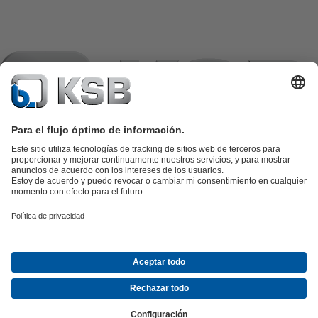
Catálogo de productos
Repuestos KSB
SupremeServ
KSB SupremeServ: Premium service for pumps and
valves
Herramientas
Aguas residuales
Agua
Industria
Edificacion
Energía
Empresa
Eventos
Prensa
Oportunidades de empleo en KSB
Redes
sociales
Contacto
© KSB Ecuador S.A.