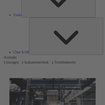
Tools
Üb
K
Über KSB
Kontakt
Lösungen
Industrietechnik
Textilindustrie