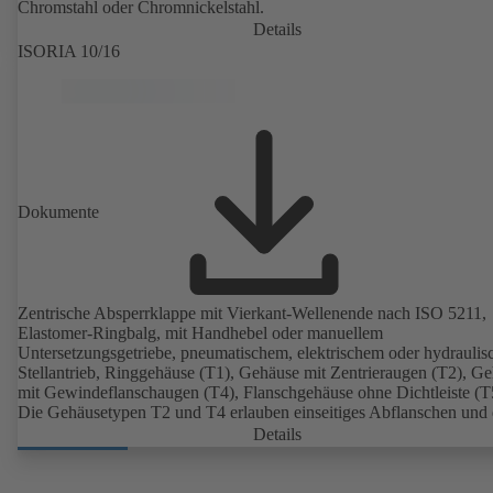
Chromstahl oder Chromnickelstahl.
Details
ISORIA 10/16
Dokumente
Zentrische Absperrklappe mit Vierkant-Wellenende nach ISO 5211,
Elastomer-Ringbalg, mit Handhebel oder manuellem
Untersetzungsgetriebe, pneumatischem, elektrischem oder hydrauli
Stellantrieb, Ringgehäuse (T1), Gehäuse mit Zentrieraugen (T2), G
mit Gewindeflanschaugen (T4), Flanschgehäuse ohne Dichtleiste (T
Die Gehäusetypen T2 und T4 erlauben einseitiges Abflanschen und
Einbau als Endarmatur mit Gegenflansch. Anschlüsse nach EN, A
Details
JIS.