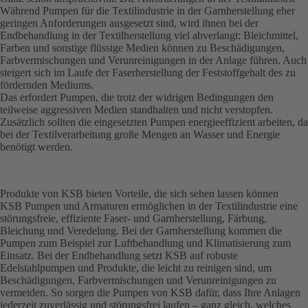
Während Pumpen für die Textilindustrie in der Garnherstellung eher
geringen Anforderungen ausgesetzt sind, wird ihnen bei der
Endbehandlung in der Textilherstellung viel abverlangt: Bleichmittel,
Farben und sonstige flüssige Medien können zu Beschädigungen,
Farbvermischungen und Verunreinigungen in der Anlage führen. Auch
steigert sich im Laufe der Faserherstellung der Feststoffgehalt des zu
fördernden Mediums.
Das erfordert Pumpen, die trotz der widrigen Bedingungen den
teilweise aggressiven Medien standhalten und nicht verstopfen.
Zusätzlich sollten die eingesetzten Pumpen energieeffizient arbeiten, da
bei der Textilverarbeitung große Mengen an Wasser und Energie
benötigt werden.
Produkte von KSB bieten Vorteile, die sich sehen lassen können
KSB Pumpen und Armaturen ermöglichen in der Textilindustrie eine
störungsfreie, effiziente Faser- und Garnherstellung, Färbung,
Bleichung und Veredelung. Bei der Garnherstellung kommen die
Pumpen zum Beispiel zur Luftbehandlung und Klimatisierung zum
Einsatz. Bei der Endbehandlung setzt KSB auf robuste
Edelstahlpumpen und Produkte, die leicht zu reinigen sind, um
Beschädigungen, Farbvermischungen und Verunreinigungen zu
vermeiden. So sorgen die Pumpen von KSB dafür, dass Ihre Anlagen
jederzeit zuverlässig und störungsfrei laufen – ganz gleich, welches