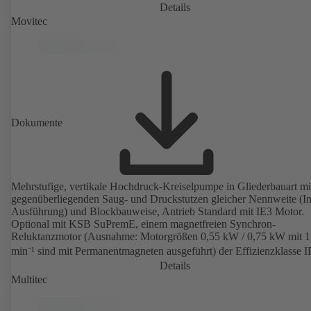
Details
Movitec
Dokumente
Mehrstufige, vertikale Hochdruck-Kreiselpumpe in Gliederbauart mi
gegenüberliegenden Saug- und Druckstutzen gleicher Nennweite (In
Ausführung) und Blockbauweise, Antrieb Standard mit IE3 Motor.
Optional mit KSB SuPremE, einem magnetfreien Synchron-
Reluktanzmotor (Ausnahme: Motorgrößen 0,55 kW / 0,75 kW mit 
min⁻¹ sind mit Permanentmagneten ausgeführt) der Effizienzklasse 
gemäß IEC TS 60034-30-2: 2016, für den Betrieb am
Details
Drehzahlregelsystem Typ KSB PumpDrive 2 oder KSB PumpDrive
Multitec
ohne Rotorlagegeber. Befestigungspunkte entsprechend EN 50347,
Hüllmaße gemäß DIN V 42673 (07-2011). ATEX-Ausführung erhält