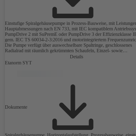
Einstufige Spiralgehäusepumpe in Prozess-Bauweise, mit Leistunge
Hauptabmessungen nach EN 733, mit IEC kompatiblem Antriebssy
PumpDrive 2 mit SuPremE oder PumpDrive 3 der Effizienzklasse I
gem. IEC TS 60034-2-3:2016 und motorintegriertem Frequenzumric
Die Pumpe verfügt über auswechselbare Spaltringe, geschlossenes
Radialrad mit räumlich gekrümmten Schaufeln, Einzel- sowie
Doppelgleitringdichtungen nach EN 12756, Welle im Bereich der
Details
Wellendichtung mit auswechselbarer Wellenschutzhülse. Die
Etanorm SYT
Prozessbauweise ermöglicht eine Demontage der Kupplung, der
Lagerträger und des Laufrads, ohne dass das Pumpengehäuse von d
Rohrleitungen getrennt werden muss. Befestigungspunkte entsprech
IEC 60072, Hüllmaße gemäß DIN V 42673 (07-2011). ATEX-
Ausführung erhältlich. Den Effizienzanforderungen der ErP Richtlin
weit voraus.
Dokumente
Spiralgehäusepumpe, Horizontalaufstellung, Prozessbauweise, einstu