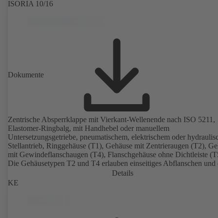
ISORIA 10/16
Dokumente
Zentrische Absperrklappe mit Vierkant-Wellenende nach ISO 5211,
Elastomer-Ringbalg, mit Handhebel oder manuellem
Untersetzungsgetriebe, pneumatischem, elektrischem oder hydrauli
Stellantrieb, Ringgehäuse (T1), Gehäuse mit Zentrieraugen (T2), G
mit Gewindeflanschaugen (T4), Flanschgehäuse ohne Dichtleiste (T
Die Gehäusetypen T2 und T4 erlauben einseitiges Abflanschen und
Einbau als Endarmatur mit Gegenflansch. Anschlüsse nach EN, A
Details
JIS.
KE