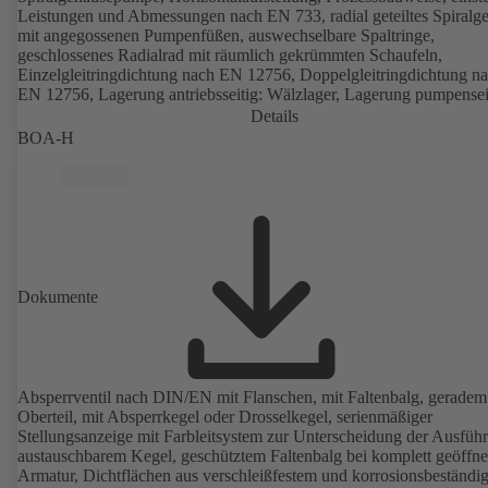
Leistungen und Abmessungen nach EN 733, radial geteiltes Spiralg
mit angegossenen Pumpenfüßen, auswechselbare Spaltringe,
geschlossenes Radialrad mit räumlich gekrümmten Schaufeln,
Einzelgleitringdichtung nach EN 12756, Doppelgleitringdichtung n
EN 12756, Lagerung antriebsseitig: Wälzlager, Lagerung pumpensei
Gleitlager, mit magnetfreiem KSB SuPremE-Motor (Ausnahme:
Details
Motorgrößen 0,55 kW / 0,75 kW mit 1500 min⁻¹ sind mit
BOA-H
Permanentmagneten ausgeführt) der Effizienzklasse IE4/IE5 und
Drehzahlregelsystem PumpDrive, ATEX-Ausführung erhältlich
Dokumente
Absperrventil nach DIN/EN mit Flanschen, mit Faltenbalg, geradem
Oberteil, mit Absperrkegel oder Drosselkegel, serienmäßiger
Stellungsanzeige mit Farbleitsystem zur Unterscheidung der Ausfüh
austauschbarem Kegel, geschütztem Faltenbalg bei komplett geöffne
Armatur, Dichtflächen aus verschleißfestem und korrosionsbeständ