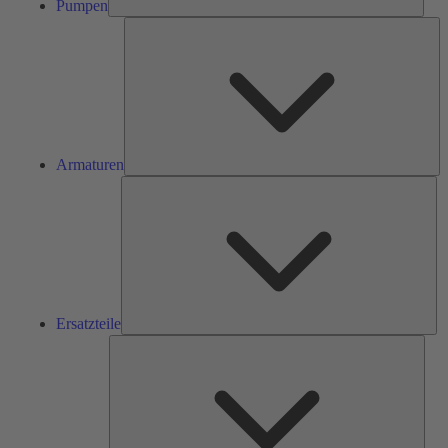
Pumpen
Ar
Armaturen
Ers
Ersatzteile
Serv