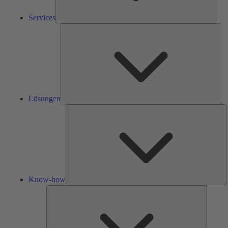
Services
Lös
Lösungen
K
h
Know-how
Tools