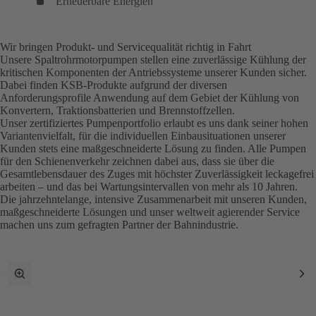
Erneuerbare Energien
(öffnet
in
einem
Wir bringen Produkt- und Servicequalität richtig in Fahrt
neuen
Unsere Spaltrohrmotorpumpen stellen eine zuverlässige Kühlung der
Tab)
kritischen Komponenten der Antriebssysteme unserer Kunden sicher.
Dabei finden KSB-Produkte aufgrund der diversen
Anforderungsprofile Anwendung auf dem Gebiet der Kühlung von
Konvertern, Traktionsbatterien und Brennstoffzellen.
Unser zertifiziertes Pumpenportfolio erlaubt es uns dank seiner hohen
Variantenvielfalt, für die individuellen Einbausituationen unserer
Kunden stets eine maßgeschneiderte Lösung zu finden. Alle Pumpen
für den Schienenverkehr zeichnen dabei aus, dass sie über die
Gesamtlebensdauer des Zuges mit höchster Zuverlässigkeit leckagefrei
arbeiten – und das bei Wartungsintervallen von mehr als 10 Jahren.
Die jahrzehntelange, intensive Zusammenarbeit mit unseren Kunden,
maßgeschneiderte Lösungen und unser weltweit agierender Service
machen uns zum gefragten Partner der Bahnindustrie.
Vollbildmodus
Nä
umschalten
Art