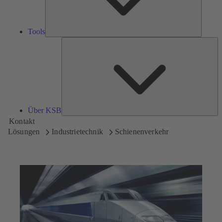
Tools
Üb
K
Über KSB
Kontakt
Lösungen
Industrietechnik
Schienenverkehr