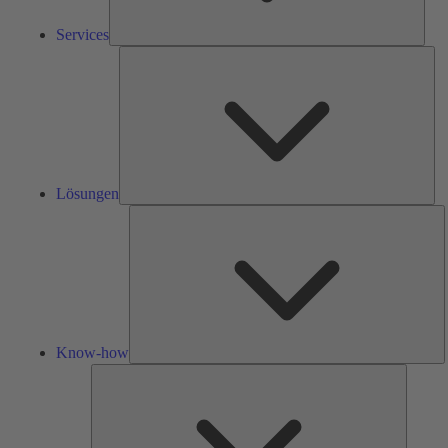
Services
Lös
Lösungen
K
h
Know-how
Tools