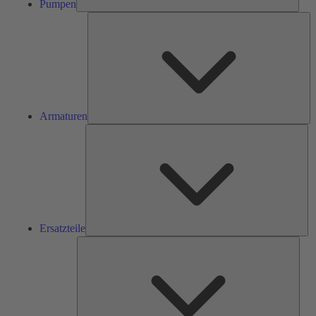
Pumpen
Ar
Armaturen
Ers
Ersatzteile
Serv