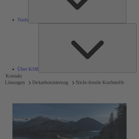
Tools
Üb
K
Über KSB
Kontakt
Lösungen
Dekarbonisierung
Nicht-fossile Kraftstoffe