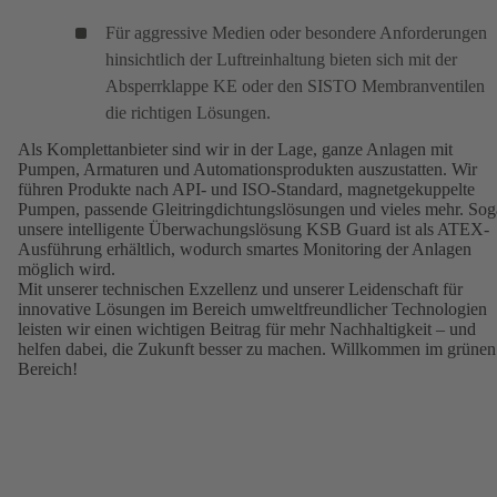
einem
Für aggressive Medien oder besondere Anforderungen
neuen
hinsichtlich der Luftreinhaltung bieten sich mit der
Tab)
Absperrklappe
KE
(öffnet
oder den
SISTO Membranventilen
(
die richtigen Lösungen.
in
i
einem
e
Als Komplettanbieter sind wir in der Lage, ganze Anlagen mit
neuen
n
Pumpen, Armaturen und Automationsprodukten auszustatten. Wir
führen Produkte nach API- und ISO-Standard, magnetgekuppelte
Tab)
T
Pumpen, passende Gleitringdichtungslösungen und vieles mehr. Sog
unsere intelligente Überwachungslösung
KSB Guard
(öffnet
ist als ATEX-
Ausführung erhältlich, wodurch smartes Monitoring der Anlagen
in
möglich wird.
einem
Mit unserer technischen Exzellenz und unserer Leidenschaft für
neuen
innovative Lösungen im Bereich umweltfreundlicher Technologien
Tab)
leisten wir einen wichtigen Beitrag für mehr Nachhaltigkeit – und
helfen dabei, die Zukunft besser zu machen. Willkommen im grünen
Bereich!