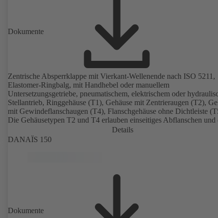
Dokumente
Zentrische Absperrklappe mit Vierkant-Wellenende nach ISO 5211,
Elastomer-Ringbalg, mit Handhebel oder manuellem
Untersetzungsgetriebe, pneumatischem, elektrischem oder hydrauli
Stellantrieb, Ringgehäuse (T1), Gehäuse mit Zentrieraugen (T2), G
mit Gewindeflanschaugen (T4), Flanschgehäuse ohne Dichtleiste (T
Die Gehäusetypen T2 und T4 erlauben einseitiges Abflanschen und
Einbau als Endarmatur mit Gegenflansch. Anschlüsse nach EN, A
Details
JIS.
DANAÏS 150
Dokumente