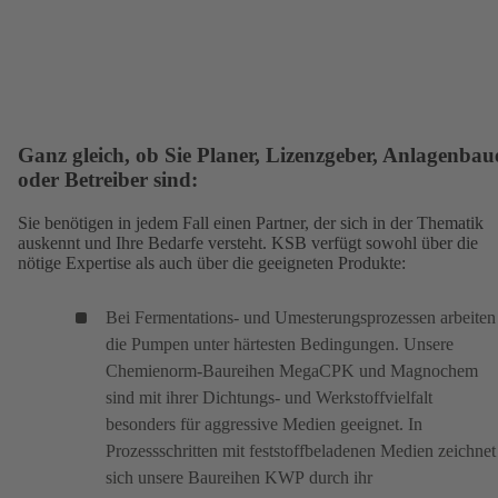
Ganz gleich, ob Sie Planer, Lizenzgeber, Anlagenbau
oder Betreiber sind:
Sie benötigen in jedem Fall einen Partner, der sich in der Thematik
auskennt und Ihre Bedarfe versteht. KSB verfügt sowohl über die
nötige Expertise als auch über die geeigneten Produkte:
Bei Fermentations- und Umesterungsprozessen arbeiten
die Pumpen unter härtesten Bedingungen. Unsere
Chemienorm-Baureihen
MegaCPK
(öffnet
und
Magnochem
(öf
sind mit ihrer Dichtungs- und Werkstoffvielfalt
in
in
besonders für aggressive Medien geeignet. In
einem
ei
Prozessschritten mit feststoffbeladenen Medien zeichnet
neuen
ne
sich unsere Baureihen
KWP
(öffnet
durch ihr
Tab)
Ta