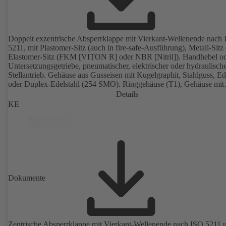
Doppelt exzentrische Absperrklappe mit Vierkant-Wellenende nach
5211, mit Plastomer-Sitz (auch in fire-safe-Ausführung), Metall-Sitz
Elastomer-Sitz (FKM [VITON R] oder NBR [Nitril]). Handhebel o
Untersetzungsgetriebe, pneumatischer, elektrischer oder hydraulisch
Stellantrieb. Gehäuse aus Gusseisen mit Kugelgraphit, Stahlguss, Ed
oder Duplex-Edelstahl (254 SMO). Ringgehäuse (T1), Gehäuse mit
Gewindeflanschaugen (T4), T4 für einseitiges Abflanschen und den
Details
Einsatz als Endarmatur mit Gegenflansch. Anschlüsse nach EN, A
KE
oder JIS. Fire-safe-Prüfung und -Zertifizierung nach API 607.
Emissionsverhalten geprüft und zertifiziert nach EN ISO 15848-1.
Ausführung nach Richtlinie 2014/34/EU.
Dokumente
Zentrische Absperrklappe mit Vierkant-Wellenende nach ISO 5211 