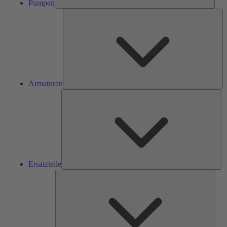
Pumpen
Ar
Armaturen
Ers
Ersatzteile
Serv