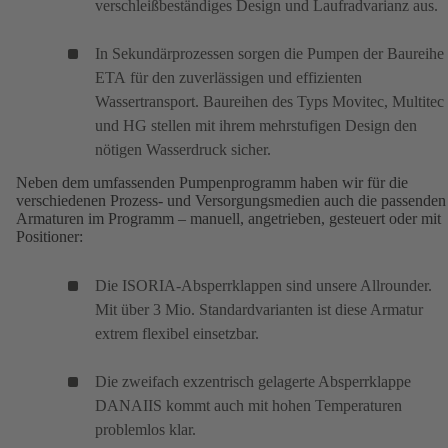
verschleißbeständiges Design und Laufradvarianz aus.
in
einem
In Sekundärprozessen sorgen die Pumpen der Baureihe
neuen
ETA
(öffnet
für den zuverlässigen und effizienten
Tab)
Wassertransport. Baureihen des Typs
in
Movitec
(öffnet
,
Multitec
und
HG
einem
(öffnet
stellen mit ihrem mehrstufigen Design den
in
nötigen Wasserdruck sicher.
neuen
in
einem
Tab)
einem
neuen
Neben dem umfassenden Pumpenprogramm haben wir für die
neuen
Tab)
verschiedenen Prozess- und Versorgungsmedien auch die passenden
Armaturen im Programm – manuell, angetrieben, gesteuert oder mit
Tab)
Positioner:
Die
ISORIA-Absperrklappen
(öffnet
sind unsere Allrounder.
Mit über 3 Mio. Standardvarianten ist diese Armatur
in
extrem flexibel einsetzbar.
einem
neuen
Die zweifach exzentrisch gelagerte Absperrklappe
Tab)
DANAIIS
(öffnet
kommt auch mit hohen Temperaturen
problemlos klar.
in