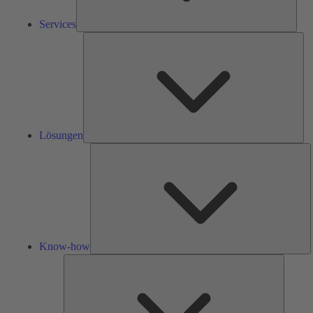
Services
Lös
Lösungen
K
h
Know-how
Tools